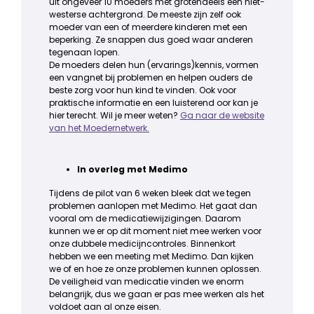
uit ongeveer 10 moeders met grotendeels een niet-
westerse achtergrond. De meeste zijn zelf ook
moeder van een of meerdere kinderen met een
beperking. Ze snappen dus goed waar anderen
tegenaan lopen.
De moeders delen hun (ervarings)kennis, vormen
een vangnet bij problemen en helpen ouders de
beste zorg voor hun kind te vinden. Ook voor
praktische informatie en een luisterend oor kan je
hier terecht. Wil je meer weten?
Ga naar de website
van het Moedernetwerk.
In overleg met Medimo
Tijdens de pilot van 6 weken bleek dat we tegen
problemen aanlopen met Medimo. Het gaat dan
vooral om de medicatiewijzigingen. Daarom
kunnen we er op dit moment niet mee werken voor
onze dubbele medicijncontroles. Binnenkort
hebben we een meeting met Medimo. Dan kijken
we of en hoe ze onze problemen kunnen oplossen.
De veiligheid van medicatie vinden we enorm
belangrijk, dus we gaan er pas mee werken als het
voldoet aan al onze eisen.