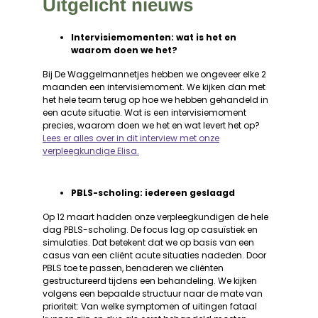
Uitgelicht nieuws
Intervisiemomenten: wat is het en
waarom doen we het?
Bij De Waggelmannetjes hebben we ongeveer elke 2
maanden een intervisiemoment. We kijken dan met
het hele team terug op hoe we hebben gehandeld in
een acute situatie. Wat is een intervisiemoment
precies, waarom doen we het en wat levert het op?
Lees er alles over in dit interview met onze
verpleegkundige Elisa.
PBLS-scholing: iedereen geslaagd
Op 12 maart hadden onze verpleegkundigen de hele
dag PBLS-scholing. De focus lag op casuïstiek en
simulaties. Dat betekent dat we op basis van een
casus van een cliënt acute situaties nadeden. Door
PBLS toe te passen, benaderen we cliënten
gestructureerd tijdens een behandeling. We kijken
volgens een bepaalde structuur naar de mate van
prioriteit: Van welke symptomen of uitingen fataal