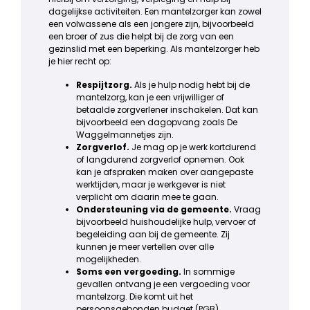
dagelijkse activiteiten. Een mantelzorger kan zowel
een volwassene als een jongere zijn, bijvoorbeeld
een broer of zus die helpt bij de zorg van een
gezinslid met een beperking. Als mantelzorger heb
je hier recht op:
Respijtzorg.
Als je hulp nodig hebt bij de
mantelzorg, kan je een vrijwilliger of
betaalde zorgverlener inschakelen. Dat kan
bijvoorbeeld een dagopvang zoals De
Waggelmannetjes zijn.
Zorgverlof.
Je mag op je werk kortdurend
of langdurend zorgverlof opnemen. Ook
kan je afspraken maken over aangepaste
werktijden, maar je werkgever is niet
verplicht om daarin mee te gaan.
Ondersteuning via de gemeente.
Vraag
bijvoorbeeld huishoudelijke hulp, vervoer of
begeleiding aan bij de gemeente. Zij
kunnen je meer vertellen over alle
mogelijkheden.
Soms een vergoeding.
In sommige
gevallen ontvang je een vergoeding voor
mantelzorg. Die komt uit het
persoonsgebonden budget (PGB).